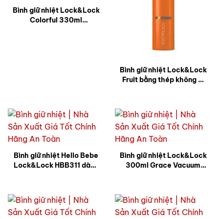
Bình giữ nhiệt Lock&Lock
Colorful 330ml
LHC3221BLK (Đen) in
logo oceanbank MK Giá
Rẻ BGNQBV42
Bình giữ nhiệt Lock&Lock
Fruit bằng thép không gỉ
LHC4110O 400ml – Màu
cam in logo GPbank MK
Cao Cấp BGNQBV43
Bình giữ nhiệt Hello Bebe
Bình giữ nhiệt Lock&Lock
Lock&Lock HBB311 dành
300ml Grace Vacuum
cho bé có dây cầm Party
LHC3208RR (Đỏ) in logo
400ml in logo Seabank
emart MK Sang Trọng
MK Giá Tốt Sang Trọng
BGNQBV45
BGNQBV44