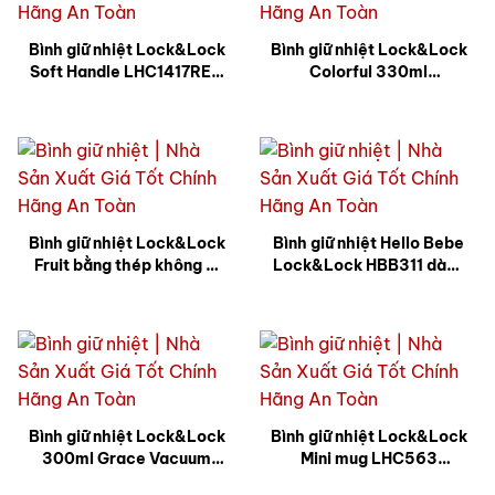
Bình giữ nhiệt Lock&Lock
Bình giữ nhiệt Lock&Lock
Soft Handle LHC1417RED
Colorful 330ml
500ml Màu đỏ in logo
LHC3221BLK (Đen) in
HDbank MK Ý Nghĩa
logo BaoVietlife MK Đẹp
BGNQBV46
BGNQBV27
Bình giữ nhiệt Lock&Lock
Bình giữ nhiệt Hello Bebe
Fruit bằng thép không gỉ
Lock&Lock HBB311 dành
LHC4110O 400ml – Màu
cho bé có dây cầm Party
cam in logo Kinhdo MK ý
400ml in logo Bitit MK
nghĩa BGNQBV28
Giá Rẻ BGNQBV29
Bình giữ nhiệt Lock&Lock
Bình giữ nhiệt Lock&Lock
300ml Grace Vacuum
Mini mug LHC563
LHC3208RR (Đỏ) in logo
(300ml – nâu) in logo