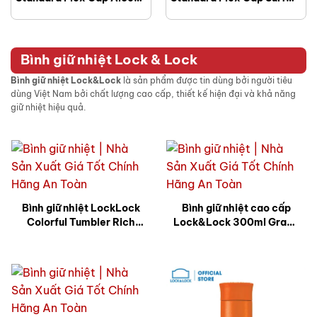
24 OZ Season 2025 –
24 OZ Season 2025 –
S24CSX338
S24CSX484
Bình giữ nhiệt Lock & Lock
Bình giữ nhiệt Lock&Lock
là sản phẩm được tin dùng bởi người tiêu
dùng Việt Nam bởi chất lượng cao cấp, thiết kế hiện đại và khả năng
giữ nhiệt hiệu quả.
Bình giữ nhiệt LockLock
Bình giữ nhiệt cao cấp
Colorful Tumbler Rich
Lock&Lock 300ml Grace
Color 500ml
Vacuum LHC3208B –
xanh dương in logo MSB
MK ý nghĩa BGNQBV41