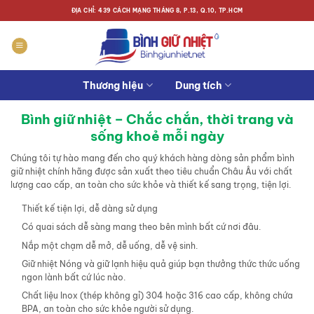
Bỏ
ĐỊA CHỈ: 439 CÁCH MẠNG THÁNG 8, P.13, Q.10, TP.HCM
qua
nội
dung
Thương hiệu
Dung tích
Bình giữ nhiệt – Chắc chắn, thời trang và
sống khoẻ mỗi ngày
Chúng tôi tự hào mang đến cho quý khách hàng dòng sản phẩm bình
giữ nhiệt chính hãng được sản xuất theo tiêu chuẩn Châu Âu với chất
lượng cao cấp, an toàn cho sức khỏe và thiết kế sang trọng, tiện lợi.
Thiết kế tiện lợi, dễ dàng sử dụng
Có quai sách dễ sàng mang theo bên mình bất cứ nơi đâu.
Nắp một chạm dễ mở, dễ uống, dễ vệ sinh.
Giữ nhiệt Nóng và giữ lạnh hiệu quả giúp bạn thưởng thức thức uống
ngon lành bất cứ lúc nào.
Chất liệu Inox (thép không gỉ) 304 hoặc 316 cao cấp, không chứa
BPA, an toàn cho sức khỏe người sử dụng.