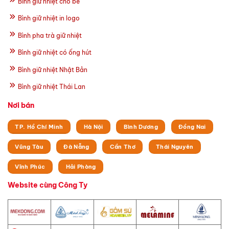
Bình giữ nhiệt cho bé
Bình giữ nhiệt in logo
Bình pha trà giữ nhiệt
Bình giữ nhiệt có ống hút
Bình giữ nhiệt Nhật Bản
Bình giữ nhiệt Thái Lan
Nơi bán
TP. Hồ Chí Minh
Hà Nội
Bình Dương
Đồng Nai
Vũng Tàu
Đà Nẵng
Cần Thơ
Thái Nguyên
Vĩnh Phúc
Hải Phòng
Website cùng Công Ty